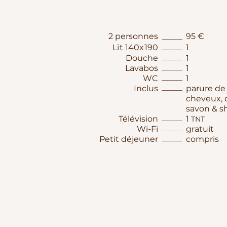
2 personnes
_____
95 €
_____
Lit 140x190
1
_____
Douche
1
_____
Lavabos
1
_____
WC
1
___​__
Inclus​
parure de 
cheveux, 
savon & 
_____
Télévision
1
TNT
_____
Wi-Fi
gratuit
_____
Petit déjeuner
compris