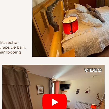
lit, sèche-
draps de bain,
shampooing