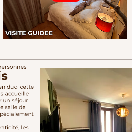
personnes
is
en duo, cette
s accueille
r un séjour
e salle de
spécialement
aticité, les