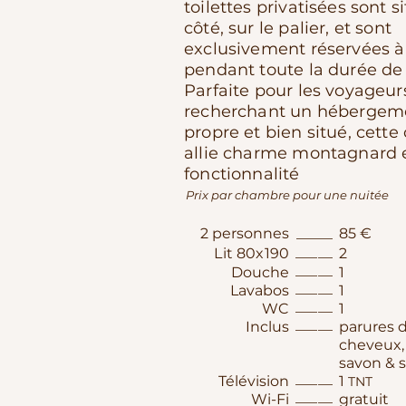
toilettes privatisées sont s
côté, sur le palier, et sont
exclusivement réservées à
pendant toute la durée de 
Parfaite pour les voyageur
recherchant un hébergeme
propre et bien situé, cett
allie charme montagnard 
fonctionnalité
Prix par chambre pour une nuitée
2 personnes
_____
85 €
_____
Lit 80x190
2
_____
Douche
1
_____
Lavabos
1
_____
WC
1
___​__
Inclus​
parures d
cheveux, 
savon &
_____
Télévision
1
TNT
_____
Wi-Fi
gratuit