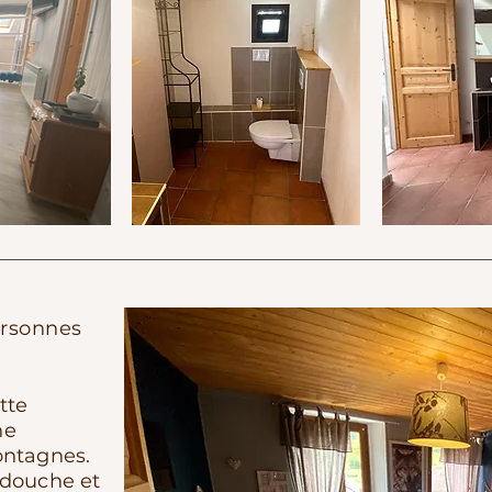
ersonnes
tte
ne
ontagnes.
 douche et