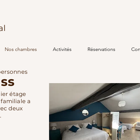
al
Nos chambres
Activités
Réservations
Con
personnes
iss
ier étage
 familiale a
vec deux
.