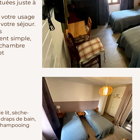
ituées juste à
 votre usage
votre séjour.
s
nt simple,
e chambre
et
e lit, sèche-
draps de bain,
 shampooing