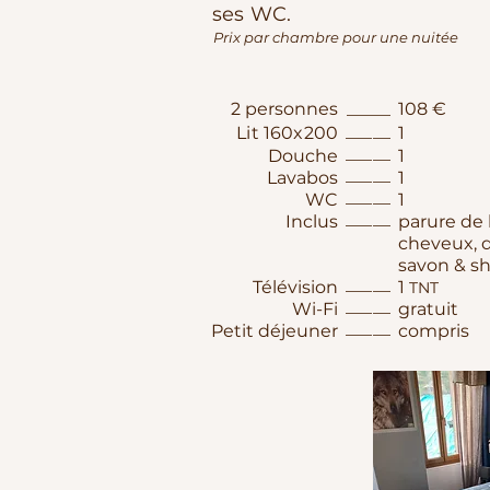
ses WC.
Prix par chambre pour une nuitée
2 personnes
_____
108 €
_____
Lit 160x200
1
_____
Douche
1
_____
Lavabos
1
_____
WC
1
___​__
Inclus​
parure de l
cheveux, d
savon & s
_____
Télévision
1
TNT
_____
Wi-Fi
gratuit
_____
Petit déjeuner
compris