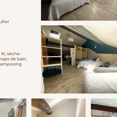
ulter
lit, sèche-
raps de bain,
hampooing