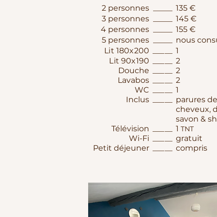
2 personnes
_____
135 €
3 personnes
_____
145 €
4 personnes
_____
155 €
5 personnes
_____
nous cons
Lit 180x200
_____
1
Lit 90x190
_____
2
Douche
_____
2
Lavabos
_____
2
WC
_____
1
Inclus​
___​__
parures de 
cheveux, d
savon & s
Télévision
_____
1
TNT
Wi-Fi
_____
gratuit
Petit déjeuner
_____
compris