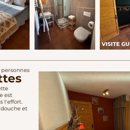
 personnes
ttes
ette
e est
l'effort.
 douche et